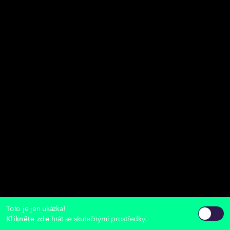
Toto je jen ukázka!
Klikněte zde
hrát se skutečnými prostředky.