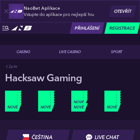
NaoBet Aplikace
OTEVŘÍT
Vstupte do aplikace pro nejlepší hru
PŘIHLÁŠENÍ
REGISTRACE
CASINO
LIVE CASINO
SPORT
Zpět
Hacksaw Gaming
NOVÉ
NOVÉ
NOVÉ
NOVÉ
NOVÉ
NOVÉ
NOVÉ
NOVÉ
NOVÉ
NOVÉ
NOVÉ
NOVÉ
NOVÉ
NOVÉ
NOVÉ
NOVÉ
NOVÉ
NOVÉ
NOVÉ
NOVÉ
NOVÉ
NOVÉ
NOVÉ
ČEŠTINA
LIVE CHAT