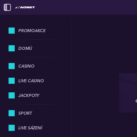
PROMOAKCE
DOMŮ
CASINO
LIVE CASINO
JACKPOTY
SPORT
LIVE SÁZENÍ