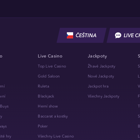
ČEŠTINA
LIVE C
no
Live Casino
Jackpoty
Top Live Casino
Žhavé Jackpoty
S
Gold Saloon
Nové Jackpoty
L
rní
Ruleta
Jackpot hra
V
ivní
Blackjack
Všechny Jackpoty
F
 Buys
Herní show
T
ry
Baccarat a kostky
S
ays
Poker
B
té hry
Všechny Live Casino
L