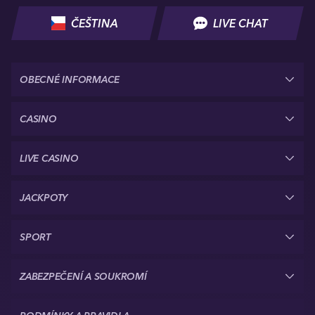
ČEŠTINA
LIVE CHAT
OBECNÉ INFORMACE
CASINO
LIVE CASINO
JACKPOTY
SPORT
ZABEZPEČENÍ A SOUKROMÍ