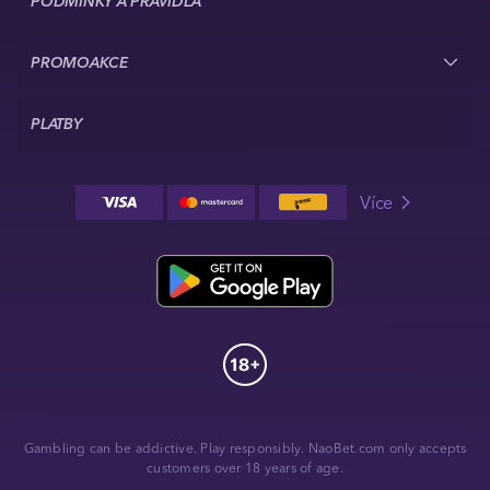
PODMÍNKY A PRAVIDLA
PROMOAKCE
PLATBY
Více
Gambling can be addictive. Play responsibly. NaoBet.com only accepts
customers over 18 years of age.