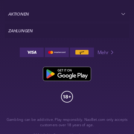
AKTIONEN
ZAHLUNGEN
Mehr
Gambling can be addictive. Play responsibly. NaoBet.com only accepts
customers over 18 years of age.