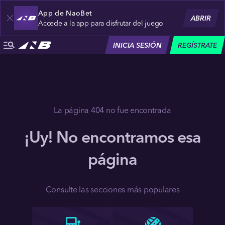
App de NaoBet
ABRIR
Accede a la app para disfrutar del juego
INICIA SESIÓN
REGÍSTRATE
La página 404 no fue encontrada
¡Uy! No encontramos esa
página
Consulte las secciones más populares