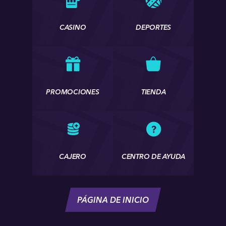
CASINO
DEPORTES
PROMOCIONES
TIENDA
CAJERO
CENTRO DE AYUDA
PÁGINA DE INICIO