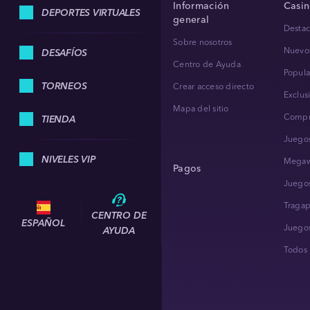
Información
Casi
DEPORTES VIRTUALES
general
Desta
Sobre nosotros
Nuevo
DESAFÍOS
Centro de Ayuda
Popula
TORNEOS
Crear acceso directo
Exclus
Mapa del sitio
Compr
TIENDA
Juegos
NIVELES VIP
Megaw
Pagos
Juegos
Tragap
CENTRO DE
ESPAÑOL
Juego
AYUDA
Todos 