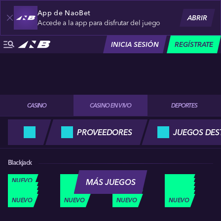
App de NaoBet
ABRIR
Accede a la app para disfrutar del juego
INICIA SESIÓN
REGÍSTRATE
CASINO
CASINO EN VIVO
DEPORTES
PROVEEDORES
JUEGOS DE
Blackjack
NUEVO
NUEVO
NUEVO
MÁS JUEGOS
NUEVO
NUEVO
NUEVO
NUEVO
NUEVO
NUEVO
NUEVO
NUEVO
NUEVO
NUEVO
NUEVO
NUEVO
NUEVO
NUEVO
NUEVO
NUEVO
NUEVO
NUEVO
NUEVO