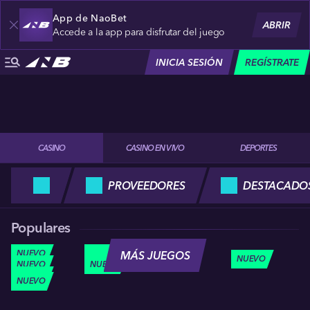
App de NaoBet
ABRIR
Accede a la app para disfrutar del juego
INICIA SESIÓN
REGÍSTRATE
CASINO
CASINO EN VIVO
DEPORTES
PROVEEDORES
DESTACADO
Populares
NUEVO
NUEVO
NUEVO
MÁS JUEGOS
NUEVO
NUEVO
NUEVO
NUEVO
NUEVO
NUEVO