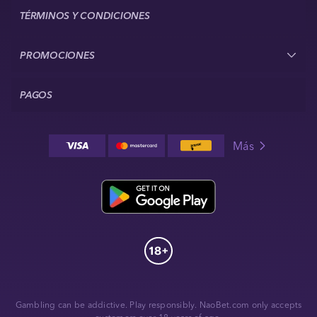
TÉRMINOS Y CONDICIONES
PROMOCIONES
PAGOS
Más
Gambling can be addictive. Play responsibly. NaoBet.com only accepts