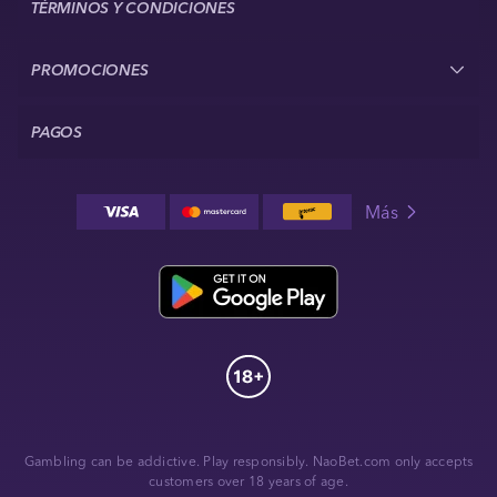
TÉRMINOS Y CONDICIONES
PROMOCIONES
PAGOS
Más
Gambling can be addictive. Play responsibly. NaoBet.com only accepts
customers over 18 years of age.