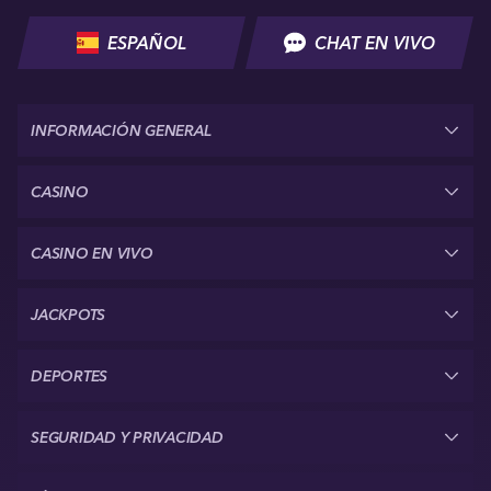
ESPAÑOL
CHAT EN VIVO
INFORMACIÓN GENERAL
CASINO
CASINO EN VIVO
JACKPOTS
DEPORTES
SEGURIDAD Y PRIVACIDAD