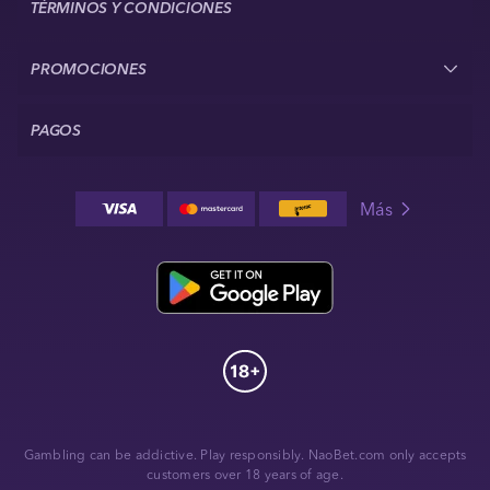
TÉRMINOS Y CONDICIONES
PROMOCIONES
PAGOS
Más
Gambling can be addictive. Play responsibly. NaoBet.com only accepts
customers over 18 years of age.